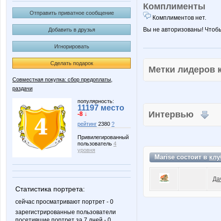
Комплименты
Отправить приватное сообщение
Комплиментов нет.
Вы не авторизованы! Чтоб
Добавить в друзья
Игнорировать
Сделать подарок
Метки лидеров
Совместная покупка: сбор предоплаты,
раздачи
популярность:
11197 место
Интервью
-8 ↓
рейтинг
2380
?
Привилегированный
пользователь
4
уровня
Marise состоит в
клу
Да
Статистика портрета:
сейчас просматривают портрет - 0
зарегистрированные пользователи
посетившие портрет за 7 дней - 0