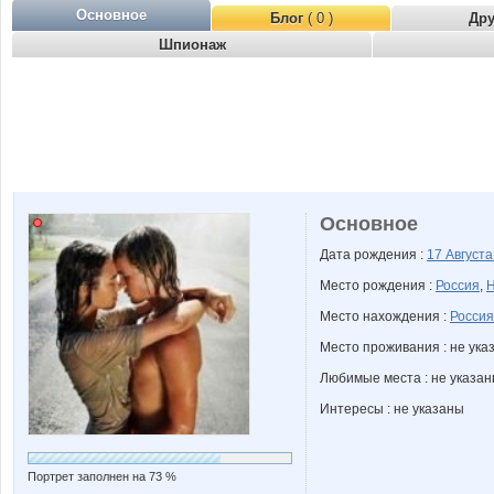
Основное
Блог
( 0 )
Др
Шпионаж
Основное
Дата рождения :
17 Август
Место рождения :
Россия
,
Н
Место нахождения :
Россия
Место проживания : не ука
Любимые места : не указа
Интересы : не указаны
Портрет заполнен на 73 %